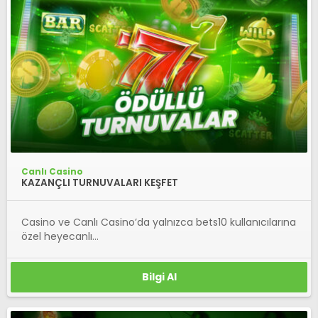
Canlı Casino
KAZANÇLI TURNUVALARI KEŞFET
Casino ve Canlı Casino’da yalnızca bets10 kullanıcılarına
özel heyecanlı...
Bilgi Al