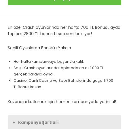
En özel Crash oyunlarında her hafta 700 TL Bonus , ayda
toplam 2800 TL bonus fırsatı seni bekliyor!
Seçili Oyunlarda Bonus’u Yakala
Her hafta kampanyaya başarıyla katıl,
Seçili Crash oyunlarında toplamda en az 1.000 TL
gerçek parayla oyna,
Casino, Canlı Casino ve Spor Bahislerinde geçerli 700
TL Bonus kazan.
Kazancını katlamak için hemen kampanyada yerini al!
+
Kampanya Şartları