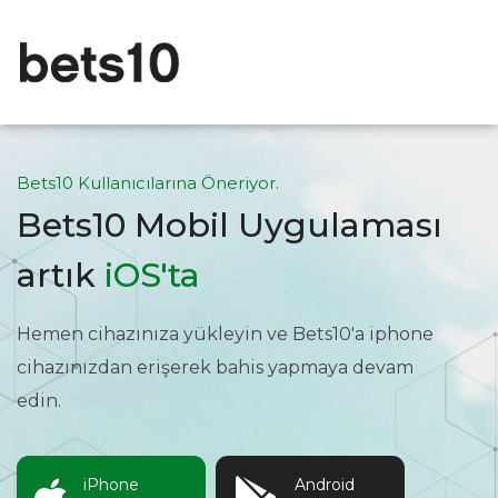
Bets10 Kullanıcılarına Öneriyor.
Bets10 Mobil Uygulaması
artık
iOS'ta
Hemen cihazınıza yükleyin ve Bets10'a iphone
cihazınızdan erişerek bahis yapmaya devam
edin.
iPhone
Android