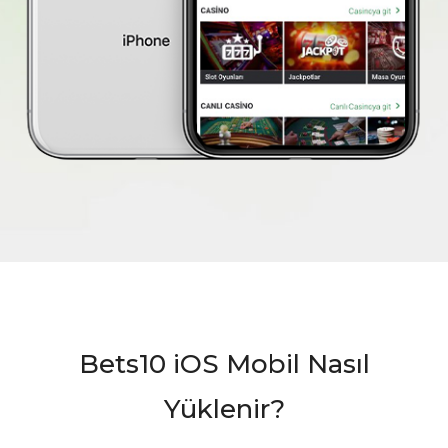
Bets10 iOS Mobil Nasıl
Yüklenir?