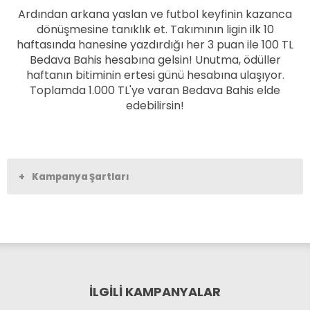
Ardından arkana yaslan ve futbol keyfinin kazanca
dönüşmesine tanıklık et. Takımının ligin ilk 10
haftasında hanesine yazdırdığı her 3 puan ile 100 TL
Bedava Bahis hesabına gelsin! Unutma, ödüller
haftanın bitiminin ertesi günü hesabına ulaşıyor.
Toplamda 1.000 TL'ye varan Bedava Bahis elde
edebilirsin!
+
Kampanya Şartları
İLGİLİ KAMPANYALAR