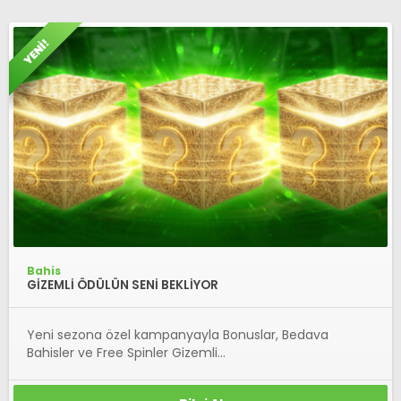
Bahis
GİZEMLİ ÖDÜLÜN SENİ BEKLİYOR
Yeni sezona özel kampanyayla Bonuslar, Bedava
Bahisler ve Free Spinler Gizemli...