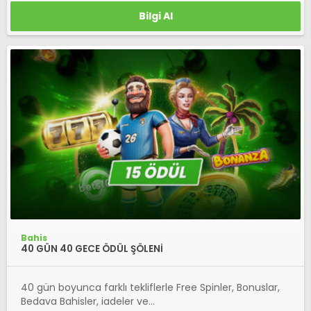
Bilgi Al
Bahis
40 GÜN 40 GECE ÖDÜL ŞÖLENİ
40 gün boyunca farklı tekliflerle Free Spinler, Bonuslar,
Bedava Bahisler, iadeler ve...