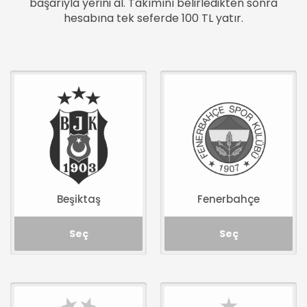
başarıyla yerini al. Takımını belirledikten sonra
hesabına tek seferde 100 TL yatır.
Beşiktaş
Fenerbahçe
Seç
Seç