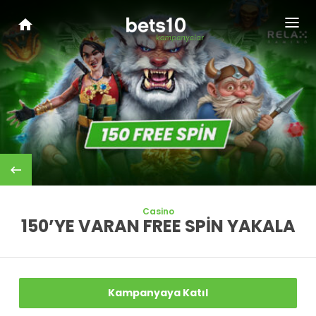
Casino
150’YE VARAN FREE SPİN YAKALA
Kampanyaya Katıl