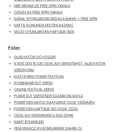
HER AKŞAM 25 FREE SPİN YAKALA
ÖĞLEN 50 FREE SPİN YAKALA
SANAL SPORLARDAN BEDAVA BAHİS + FREE SPİN
HAFTA SONUNDA EKSTRA KAZANÇ
SEÇİLİ OYUNLARDAN HAFTALIK İADE
Poker
GLADYATÖR DÖVÜŞLERİ
5.500.000 €’LUK ÖDÜL AVI SERİSİ(BHS): GLADYATÖR
VERSİYONU
KOSTA RİKA POKER FESTİVALİ
SONBAHAR ELİT SERİSİ
ONLINE FESTİVAL SERİSİ
POKER ELİT SERİSİ’NDE KAZANCINI KATLA
POKER’DEN MUTLU SAATLERDE ÖDÜL YAĞMURU
POKER’DEN HAFTALIK 100.000€ ÖDÜL
ÖDÜL AVI SERİSİNDEN 5.500.000€
NAKİT EFSANELERİ
YENİ KRALİÇE AVATARLARININ SAHİBİ OL