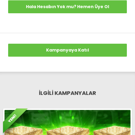
Hala Hesabın Yok mu? Hemen Üye Ol
Kampanyaya Katıl
İLGİLİ KAMPANYALAR