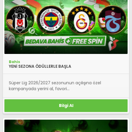
Bahis
YENİ SEZONA ÖDÜLLERLE BAŞLA
Süper Lig 2026/2027 sezonunun açılışına özel
kampanyada yerini al, favori...
Bilgi Al