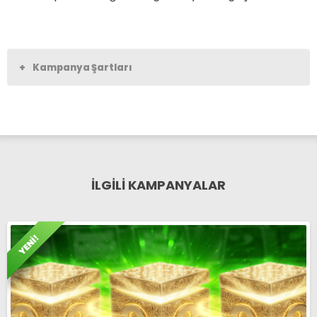
+
Kampanya Şartları
İLGİLİ KAMPANYALAR