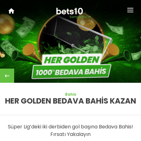
Bahis
HER GOLDEN BEDAVA BAHİS KAZAN
Süper Lig’deki iki derbiden gol başına Bedava Bahis!
Fırsatı Yakalayın