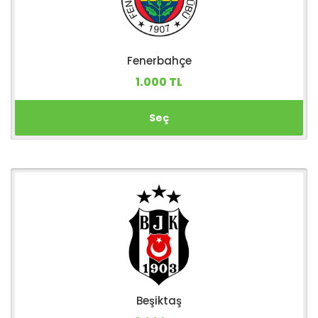
Fenerbahçe
1.000 TL
Seç
Beşiktaş