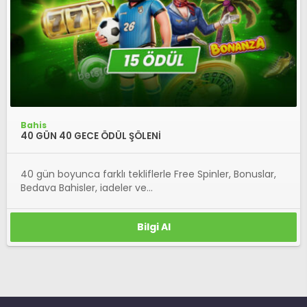
Bahis
40 GÜN 40 GECE ÖDÜL ŞÖLENİ
40 gün boyunca farklı tekliflerle Free Spinler, Bonuslar,
Bedava Bahisler, iadeler ve...
Bilgi Al