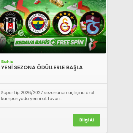
Bahis
YENİ SEZONA ÖDÜLLERLE BAŞLA
Süper Lig 2026/2027 sezonunun açılışına özel
kampanyada yerini al, favori...
Bilgi Al