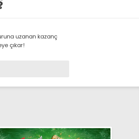
Ş
turuna uzanan kazanç
eye çıkar!