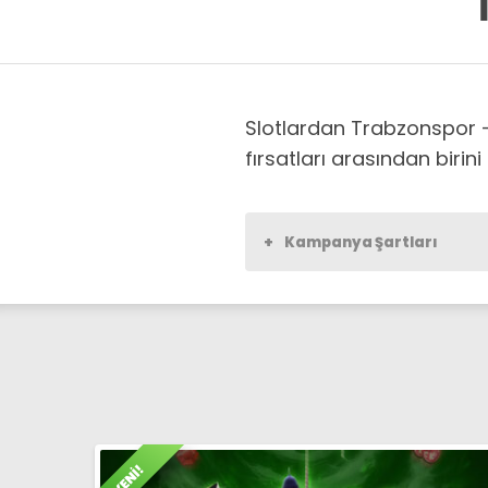
Slotlardan Trabzonspor 
fırsatları arasından biri
+
Kampanya Şartları