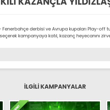
İKİLİ KAZANÇLA YILDIZLA
– Fenerbahçe derbisi ve Avrupa kupaları Play-off 
ni seçerek kampanyaya katıl, kazanç heyecanını zirv
İLGİLİ KAMPANYALAR