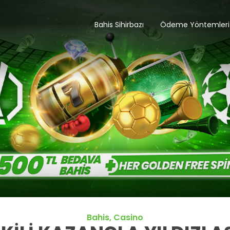
Bahis Sihirbazı
Ödeme Yöntemleri
Bahis
, Casino