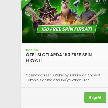
Casino
ÖZEL SLOTLARDA 150 FREE SPİN
FIRSATI
Casino’daki seçili Relax oyunlarından Ancient
Tumble slotuna özel 150'ye varan Free...
Bilgi Al