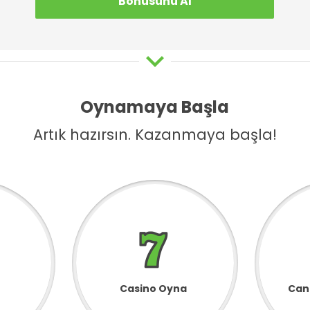
Bonusunu Al
Oynamaya Başla
Artık hazırsın. Kazanmaya başla!
a
Casino Oyna
Can