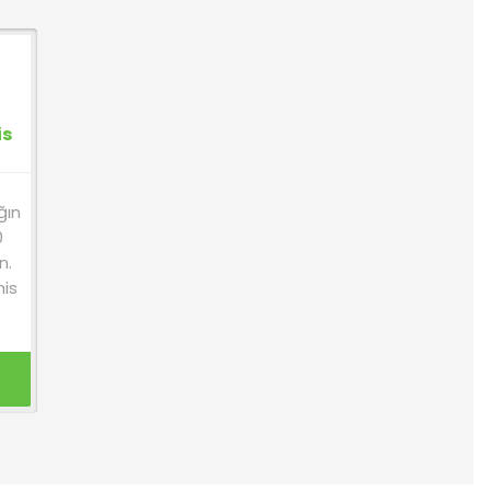
s
is
ğın
0
n.
his