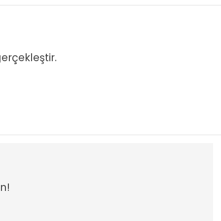
erçekleştir.
n!