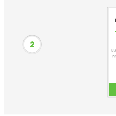
2
Bu
m