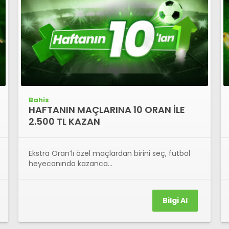
Bahis
HAFTANIN MAÇLARINA 10 ORAN İLE
2.500 TL KAZAN
Ekstra Oran’lı özel maçlardan birini seç, futbol
heyecanında kazanca...
Bilgi Al