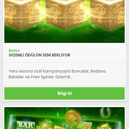
Bahis
GİZEMLİ ÖDÜLÜN SENİ BEKLİYOR
Yeni sezona özel kampanyayla Bonuslar, Bedava
Bahisler ve Free Spinler Gizemli...
Bilgi Al