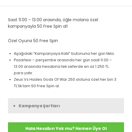
Saat
11.00 – 13.00
arasında, öğle molana özel
kampanyayla 50 Free Spin al!
Özel Oyuna 50 Free Spin
Aşağıdaki “Kampanyaya Katıl” butonuna her gün tıkla.
Pazartesi – perşembe arasında
her gün saat
11.00 –
13.00
arasında hesabına tek seferde en az 1.250 TL
para yatır.
Zeus Vs Hades Gods Of War 250
slotuna özel her biri 3
TL’lik
tam 50 Free Spin al.
+
Kampanya Şartları
Hala Hesabın Yok mu? Hemen Üye Ol