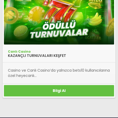
Canlı Casino
KAZANÇLI TURNUVALARI KEŞFET
Casino ve Canlı Casino’da yalnızca bets10 kullanıcılarına
özel heyecanlı...
Bilgi Al