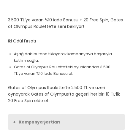
3.500 TL’ye varan %10 İade Bonusu + 20 Free Spin, Gates
of Olympus Roulette’te seni bekliyor!
İki Ödül Fırsatı
Aşağıdaki butona tıklayarak kampanyaya başarıyla
katılım sağla.
Gates of Olympus Roulette
’teki oyunlarından 3.500
TL’ye varan %10 İade Bonusu al.
Gates of Olympus Roulette
’te
2.500 TL ve üzeri
oynayarak
Gates of Olympus
’ta geçerli her biri 10 TL’lik
20 Free Spin elde et.
+
Kampanya Şartları