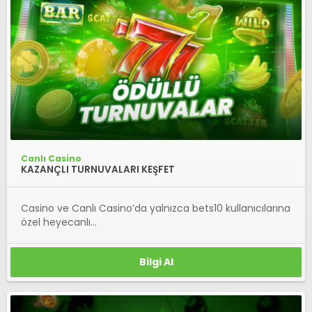
Canlı Casino
KAZANÇLI TURNUVALARI KEŞFET
Casino ve Canlı Casino’da yalnızca bets10 kullanıcılarına
özel heyecanlı...
Bilgi Al