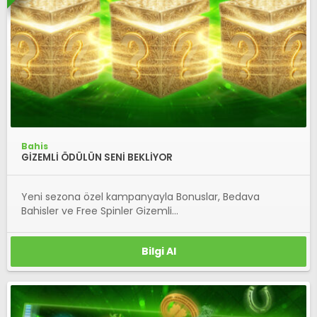
Bahis
GİZEMLİ ÖDÜLÜN SENİ BEKLİYOR
Yeni sezona özel kampanyayla Bonuslar, Bedava
Bahisler ve Free Spinler Gizemli...
Bilgi Al