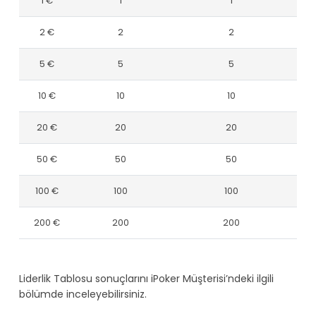
1 €
1
1
2 €
2
2
5 €
5
5
10 €
10
10
20 €
20
20
50 €
50
50
100 €
100
100
200 €
200
200
Liderlik Tablosu sonuçlarını iPoker Müşterisi’ndeki ilgili
bölümde inceleyebilirsiniz.