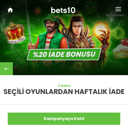
Casino
SEÇİLİ OYUNLARDAN HAFTALIK İADE
Kampanyaya Katıl