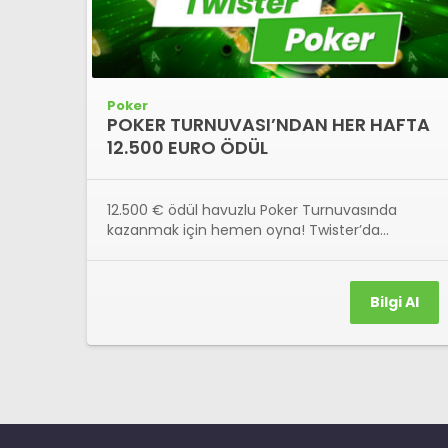
Poker
POKER TURNUVASI’NDAN HER HAFTA
12.500 EURO ÖDÜL
12.500 € ödül havuzlu Poker Turnuvasında
kazanmak için hemen oyna! Twister’da...
Bilgi Al