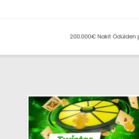
200.000€ Nakit Ödülden pa