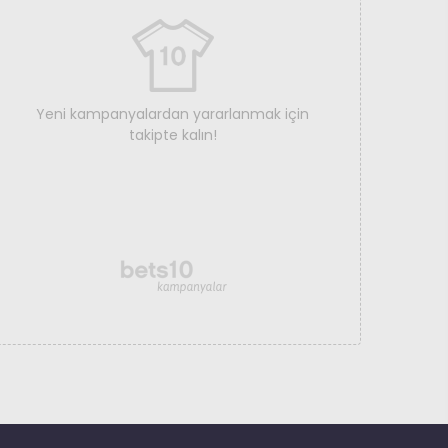
Yeni kampanyalardan yararlanmak için
takipte kalın!