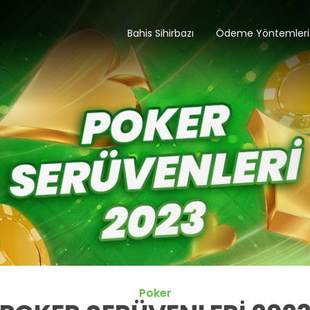
Bahis Sihirbazı
Ödeme Yöntemleri
Poker